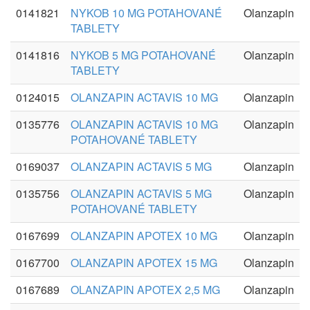
0141821
NYKOB 10 MG POTAHOVANÉ
Olanzapin
TABLETY
0141816
NYKOB 5 MG POTAHOVANÉ
Olanzapin
TABLETY
0124015
OLANZAPIN ACTAVIS 10 MG
Olanzapin
0135776
OLANZAPIN ACTAVIS 10 MG
Olanzapin
POTAHOVANÉ TABLETY
0169037
OLANZAPIN ACTAVIS 5 MG
Olanzapin
0135756
OLANZAPIN ACTAVIS 5 MG
Olanzapin
POTAHOVANÉ TABLETY
0167699
OLANZAPIN APOTEX 10 MG
Olanzapin
0167700
OLANZAPIN APOTEX 15 MG
Olanzapin
0167689
OLANZAPIN APOTEX 2,5 MG
Olanzapin