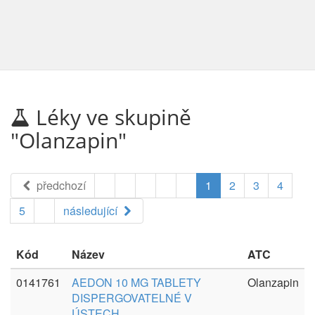
Léky ve skupině
"Olanzapin"
předchozí
1
2
3
4
5
následující
Kód
Název
ATC
0141761
AEDON 10 MG TABLETY
Olanzapin
DISPERGOVATELNÉ V
ÚSTECH