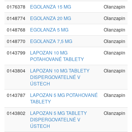
0176378
EGOLANZA 15 MG
Olanzapin
0148774
EGOLANZA 20 MG
Olanzapin
0148768
EGOLANZA 5 MG
Olanzapin
0148770
EGOLANZA 7,5 MG
Olanzapin
0143799
LAPOZAN 10 MG
Olanzapin
POTAHOVANÉ TABLETY
0143804
LAPOZAN 10 MG TABLETY
Olanzapin
DISPERGOVATELNÉ V
ÚSTECH
0143787
LAPOZAN 5 MG POTAHOVANÉ
Olanzapin
TABLETY
0143802
LAPOZAN 5 MG TABLETY
Olanzapin
DISPERGOVATELNÉ V
ÚSTECH