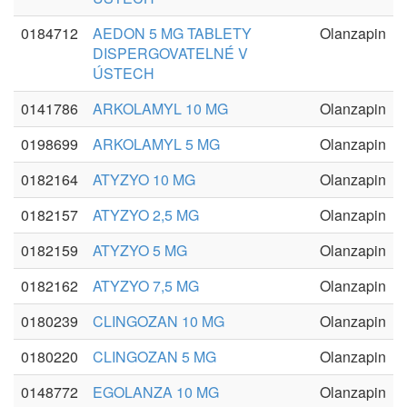
0184712
AEDON 5 MG TABLETY
Olanzapin
DISPERGOVATELNÉ V
ÚSTECH
0141786
ARKOLAMYL 10 MG
Olanzapin
0198699
ARKOLAMYL 5 MG
Olanzapin
0182164
ATYZYO 10 MG
Olanzapin
0182157
ATYZYO 2,5 MG
Olanzapin
0182159
ATYZYO 5 MG
Olanzapin
0182162
ATYZYO 7,5 MG
Olanzapin
0180239
CLINGOZAN 10 MG
Olanzapin
0180220
CLINGOZAN 5 MG
Olanzapin
0148772
EGOLANZA 10 MG
Olanzapin