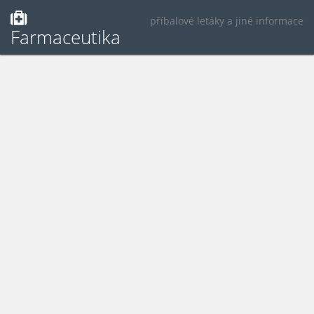
příbalové letáky a jiné informace
Farmaceutika