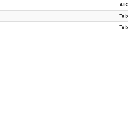
AT
Telb
Telb