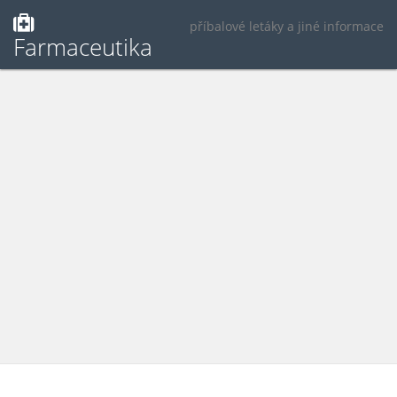
příbalové letáky a jiné informace
Farmaceutika